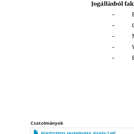
Csatolmányok
AllasHirdetes_gazdalkodasi_eloado-1.pdf