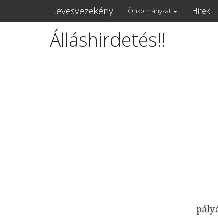
Main
Hevesvezekény
Hírek
Önkormányzat
navigation
Álláshirdetés!!
Ugrás
a
tartalomra
Lead
kép