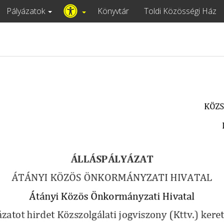
Pályázatok
Könyvtár
Toldi Közösségi Ház