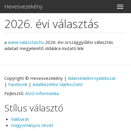
Hevesvezekény
Toggle
naviga
2026. évi választás
Ugrás
a
tartalomra
a
www.valasztas.hu
2026. évi országgyűlési választás
adatait megjelenítő oldalára mutató link
Copyright © Hevesvezekény |
Adatvédelmi nyilatkozat
|
Facebook
|
Adatkezelési tájékoztató
Fejlesztő:
ASIG Informatika
Stílus választó
Vakbarát
Hagyományos nézet