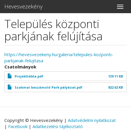
Hevesvezekény
Toggle
naviga
Település központi
Ugrás
a
parkjának felújítása
tartalomra
https://hevesvezekeny.hu/galeria/telepules-kozponti-
parkjanak-felujitasa
Csatolmányok
Projekttábla.pdf
139.11 KB
Szakmai beszámoló Park pályázat.pdf
822.62 KB
Copyright © Hevesvezekény |
Adatvédelmi nyilatkozat
|
Facebook
|
Adatkezelési tájékoztató