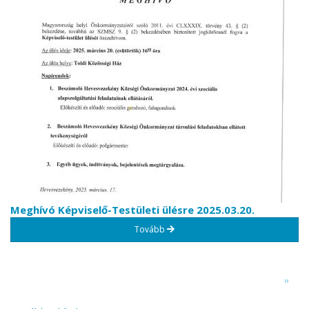
Meghívó Képviselő-Testületi ülésre 2025.03.20.
Tovább
Oldalszámozás
Követ
››
oldal