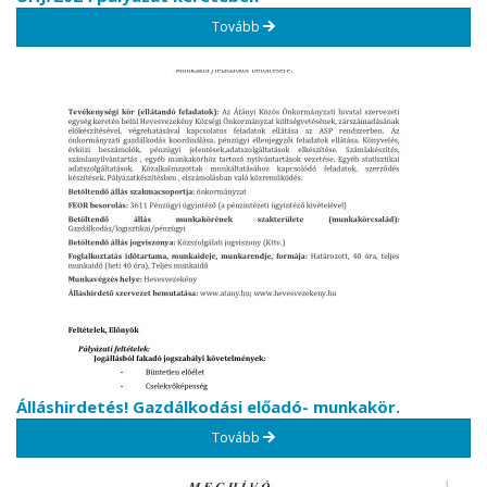
Tovább
Álláshirdetés! Gazdálkodási előadó- munkakör.
Tovább