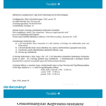
Tovább
Hirdetmény!
Tovább