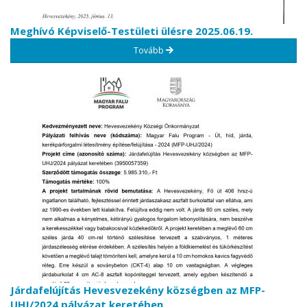
Meghívó Képviselő-Testületi ülésre 2025.06.19.
Tovább
Járdafelújítás Hevesvezekény községben az MFP-
UHJ/2024 pályázat keretében