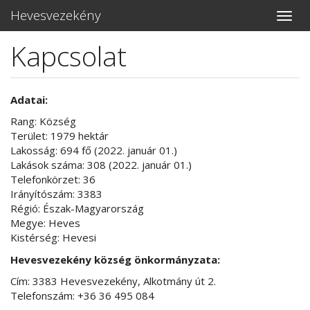
Hevesvezekény
Toggle
naviga
Kapcsolat
Ugrás
a
tartalomra
Adatai:
Rang: Község
Terület: 1979 hektár
Lakosság: 694 fő (2022. január 01.)
Lakások száma: 308 (2022. január 01.)
Telefonkörzet: 36
Irányítószám: 3383
Régió: Észak-Magyarország
Megye: Heves
Kistérség: Hevesi
Hevesvezekény község önkormányzata:
Cím: 3383 Hevesvezekény, Alkotmány út 2.
Telefonszám: +36 36 495 084