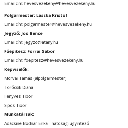
Email cím: hevesvezekeny@hevesvezekeny.hu
Polgármester: Lászka Kristóf
Email cím: polgarmester@hevesvezekeny.hu
Jegyző: Joó Bence
Email cím: jegyzo@atany.hu
Főépítész: Forrai Gábor
Email cím: foepitesz@hevesvezekeny.hu
Képviselők:
Morvai Tamás (alpolgármester)
Törőcsik Diána
Fenyves Tibor
Sipos Tibor
Munkatársak:
Adácsiné Bodnár Erika - hatósági ügyintéző