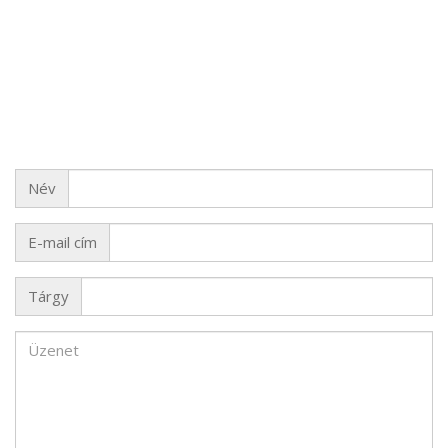
Név
Név
E-
E-mail cím
mail
cím
Tárgy
Tárgy
Üzenet