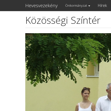
Main
Hevesvezekény
Hírek
Önkormányzat
navigation
Közösségi Színtér
Ugrás
a
tartalomra
Lead
kép