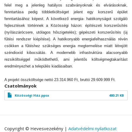
felel meg a jelenleg hatályos szabványoknak és elvárásoknak,
fenntartása pedig többletköltséget jelent egy korszerű épület
fenntartásához képest. A következő energia- hatékonyságot szolgáló
fejlesztések történnek a Közösségi házon: építészeti korszerűsítés
(nyílászárócsere, utólagos hőszigetelés); gépészeti korszerűsítés (új
fűtési rendszer kiépítése). A hatékonyabb energiafelhasználás révén
csökken a fűtéshez szükséges energia megtermelése miatt létrejött
széndioxid kibocsátás. A modernebb infrastruktúra alacsonyabb
rezsiköltséggel működtethető, ami jelentős költségmegtakarítást
eredményezhet a település kiadásaiban.
A projekt összköltsége nettó 23.314.960 Ft, bruttó 29.609.999 Ft.
Csatolmányok
Közösségi Ház.ppsx
480.21 KB
Copyright © Hevesvezekény |
Adatvédelmi nyilatkozat