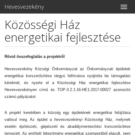
Hevesvezekény
Toggle
naviga
Közösségi Ház
Ugrás
a
energetikai fejlesztése
tartalomra
Rövid összefoglalás a projektről
Hevesvezekény Községi Önkormányzat az Önkormányzati épületek
energetikai korszerűsítése tárgyú felhívásra nyújtotta be támogatási
kérelmét, és nyerte el a Közösségi Ház energetikai fejlesztése
Hevesvezekényen című és TOP-3.2.1-16-HE1-2017-00027 azonosító
számú pályázatot.
A projekt keretében a község egy épületének energetikai felújítása
valósul meg. Az épület a hevesvezekényi Közösségi Ház, melynek
esetén építészeti, gépészeti és akadálymentesítési korszerűsítése
tervezett. Az említett létesítmény energetikai szempontból elavult, nem