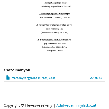
Csatolmányok
Versenytárgyalás kiírás!_0.pdf
261.08 KB
Copyright © Hevesvezekény |
Adatvédelmi nyilatkozat